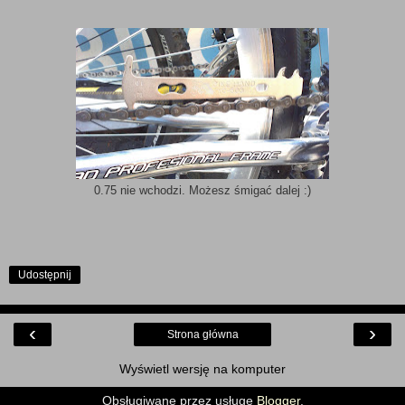
0.75 nie wchodzi. Możesz śmigać dalej :)
Udostępnij
‹
›
Strona główna
Wyświetl wersję na komputer
Obsługiwane przez usługę
Blogger
.