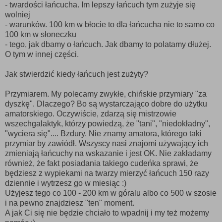
- twardości łańcucha. Im lepszy łańcuch tym zużyje się
wolniej
- warunków. 100 km w błocie to dla łańcucha nie to samo co
100 km w słoneczku
- tego, jak dbamy o łańcuch. Jak dbamy to polatamy dłużej.
O tym w innej części.
Jak stwierdzić kiedy łańcuch jest zużyty?
Przymiarem. My polecamy zwykłe, chińskie przymiary "za
dyszkę". Dlaczego? Bo są wystarczająco dobre do użytku
amatorskiego. Oczywiście, zdarzą się mistrzowie
wszechgalaktyk, którzy powiedzą, że "tani", "niedokładny",
"wyciera się".... Bzdury. Nie znamy amatora, którego taki
przymiar by zawiódł. Wszyscy nasi znajomi używający ich
zmieniają łańcuchy na wskazanie i jest OK. Nie zakładamy
również, że fakt posiadania takiego cudeńka sprawi, że
będziesz z wypiekami na twarzy mierzyć łańcuch 150 razy
dziennie i wytrzesz go w miesiąc :)
Użyjesz tego co 100 - 200 km w góralu albo co 500 w szosie
i na pewno znajdziesz "ten" moment.
A jak Ci się nie będzie chciało to wpadnij i my też możemy