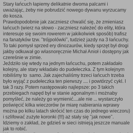
Stary łańcuch łapiemy delikatnie dwoma palcami i
uważając, żeby nie pobrudzić nowego dywanu wyrzucamy
do kosza.
Prawdopodobnie jak zaczniesz chwalić się, że zmieniasz
łańcuch (wierz na słowo - zaczniesz należeć do elity, która
interesuje się swoim rowerem w jakikolwiek sposób) trafisz
na fanatyków tzw. "trójpolówki", tudzież jazdy na 3 łańcuchy.
To taki pomysł sprzed ery dinozaurów, kiedy sprzęt był drogi
jakby odkuwał go własnoręcznie Michał Anioł i dostępny jak
czereśnie w zimie.
Jeździło się wtedy na jednym łańcuchu, potem zakładało
kolejny, ale stary wkładało do pudełeczka. Z tym kolejnym
robiliśmy to samo. Jak zajechaliśmy trzeci łańcuch trzeba
było wyjąć z pudełeczka ten pierwszy .... i powtórzyć cykl. I
tak 3 razy. Potem następowało najlepsze: po 3 takich
przebiegach napęd był w stanie agonalnym i możnaby
pomyśleć, że należy go wymienić....ale nie ... wystarczyło
poświęcić kilka wieczorów (w miarę nabierania wprawy
można po kilku latach skrócić ten czas do jednego wieczoru)
i szlifować zużyte koronki (!!!) aż stały się "jak nowe".
Idziemy o zakład, że gdzieś w sieci istnieją jeszcze manuale
jak to robić.