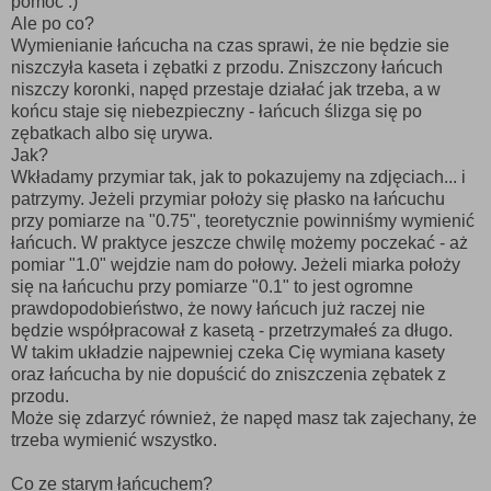
pomóc :)
Ale po co?
Wymienianie łańcucha na czas sprawi, że nie będzie sie
niszczyła kaseta i zębatki z przodu. Zniszczony łańcuch
niszczy koronki, napęd przestaje działać jak trzeba, a w
końcu staje się niebezpieczny - łańcuch ślizga się po
zębatkach albo się urywa.
Jak?
Wkładamy przymiar tak, jak to pokazujemy na zdjęciach... i
patrzymy. Jeżeli przymiar położy się płasko na łańcuchu
przy pomiarze na "0.75", teoretycznie powinniśmy wymienić
łańcuch. W praktyce jeszcze chwilę możemy poczekać - aż
pomiar "1.0" wejdzie nam do połowy. Jeżeli miarka położy
się na łańcuchu przy pomiarze "0.1" to jest ogromne
prawdopodobieństwo, że nowy łańcuch już raczej nie
będzie współpracował z kasetą - przetrzymałeś za długo.
W takim układzie najpewniej czeka Cię wymiana kasety
oraz łańcucha by nie dopuścić do zniszczenia zębatek z
przodu.
Może się zdarzyć również, że napęd masz tak zajechany, że
trzeba wymienić wszystko.
Co ze starym łańcuchem?