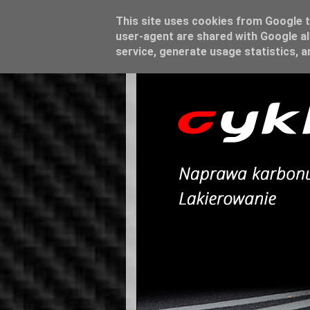
This site uses cookies from Google to
user-agent are shared with Google al
service, generate usage statistics, 