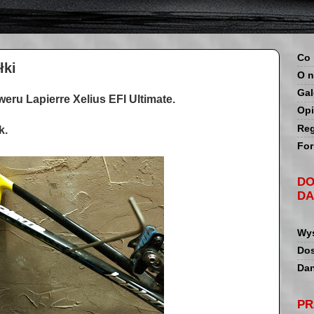
Co 
łki
O n
Gal
eru Lapierre Xelius EFI Ultimate.
Opi
Reg
k.
For
DO
DA
Wys
Dos
Dan
PR