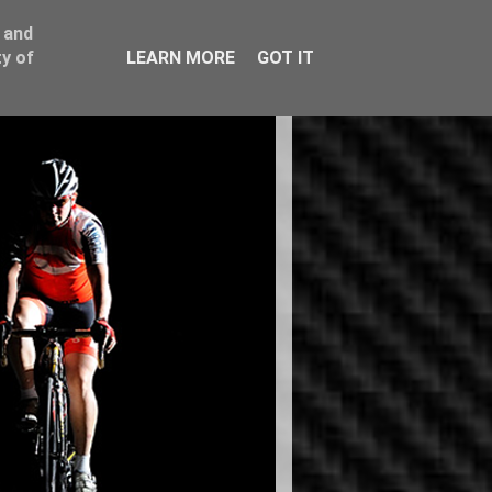
 and
y of
LEARN MORE
GOT IT