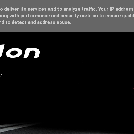
 deliver its services and to analyze traffic. Your IP address
ong with performance and security metrics to ensure qualit
and to detect and address abuse.