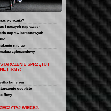
nas wyróżnia?
as i naszych naprawach
eria napraw karbonowych
nie
ulamin napraw
mularz zgłoszeniowy
STARCZENIE SPRZĘTU I
NE FIRMY:
yłka kurierem
tarczenie osobiste
e firmy
ZECZYTAJ WIĘCEJ: